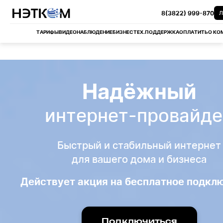
8(3822) 999-870
Л
ТАРИФЫ
ВИДЕОНАБЛЮДЕНИЕ
БИЗНЕС
ТЕХ.ПОДДЕРЖКА
ОПЛАТИТЬ
О КО
Надёжный
интернет-провайд
Быстрый и стабильный интернет
для вашего дома и бизнеса
Действует акция на бесплатное подкл
Подключиться