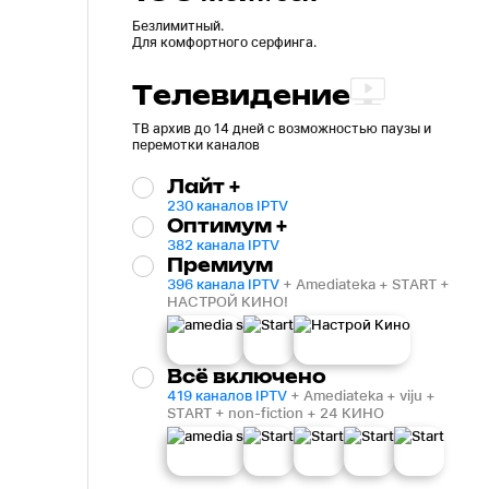
Безлимитный.
Для комфортного серфинга.
Телевидение
ТВ архив до 14 дней с возможностью паузы и
перемотки каналов
Лайт +
230 каналов IPTV
Оптимум +
382 канала IPTV
Премиум
396 канала IPTV
+ Amediateka + START +
НАСТРОЙ КИНО!
Всё включено
419 каналов IPTV
+ Amediateka + viju +
START + non-fiction + 24 КИНО